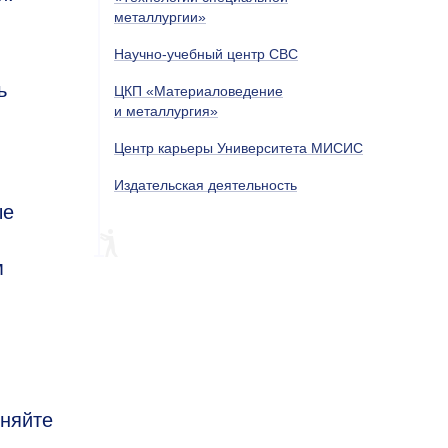
металлургии»
Научно-учебный центр СВС
ь
ЦКП «Материаловедение
и металлургия»
Центр карьеры Университета МИСИС
Издательская деятельность
ые
м
чняйте