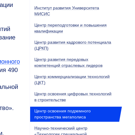
зации
Институт развития Университета
МИСИС
Центр переподготовки и повышения
ятий
квалификации
вание
Центр развития кадрового потенциала
(ЦРКП)
Центр развития передовых
ионного
компетенций отраслевых лидеров
ия 490
Центр коммерциализации технологий
(ЦКТ)
альной
Центр освоения цифровых технологий
в строительстве
тво».
Центр освоения подземного
пространства мегаполиса
Научно-технический центр
и.
«Технологии специальной