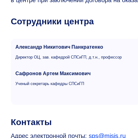
в центре при заключении договора на оказа
Сотрудники центра
Александр Никитович Панкратенко
Директор ОЦ, зав. кафедрой СПСиГП, д.т.н., профессор
Сафронов Артем Максимович
Ученый секретарь кафедры СПСиГП
Контакты
Адрес электронной почты:
sps@misis.ru