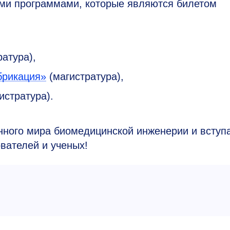
ыми программами, которые являются билетом
атура),
брикация»
(магистратура),
истратура).
нного мира биомедицинской инженерии и вступ
вателей и ученых!