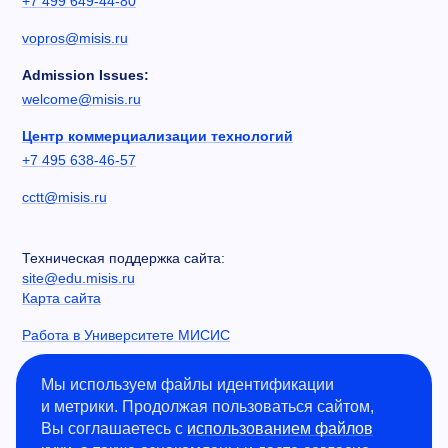
+7 499 649-44-80
vopros@misis.ru
Admission Issues:
welcome@misis.ru
Центр коммерциализации технологий
+7 495 638-46-57
cctt@misis.ru
Техническая поддержка сайта:
site@edu.misis.ru
Карта сайта
Работа в Университете МИСИС
Сведения об образовательной организации
Мы используем файлы идентификации
и метрики. Продолжая пользоваться сайтом,
Информация о закупках
Вы соглашаетесь с
использованием файлов
Противодействие коррупции