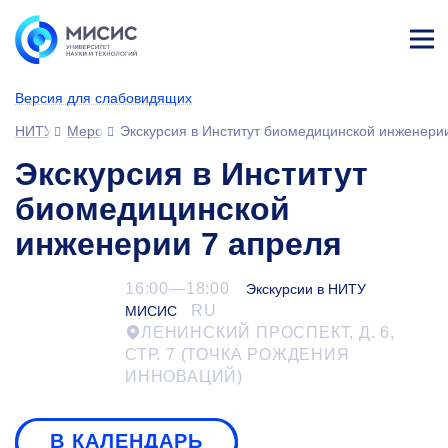
Лич
ны
Версия для слабовидящих
й
каб
НИТУ МИСИС
Мероприятия
Экскурсия в Институт биомедицинской инженери
ине
т
Экскурсия в Институт
биомедицинской
инженерии 7 апреля
16:00—18:00
Экскурсии в НИТУ
RU
МИСИС
ЛЕНИНСКИЙ ПРОСПЕКТ, Д. 6,
СТР. 7 (ТОЧКА РОЖДЕНИЯ
ИННОВАЦИЙ)
В КАЛЕНДАРЬ