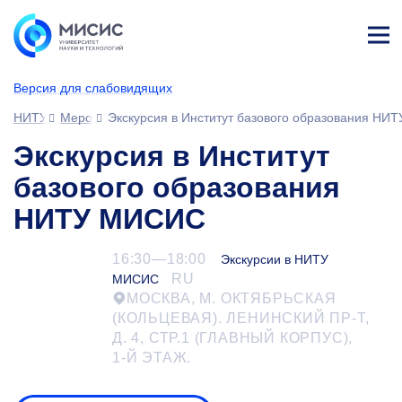
Лич
ны
Версия для слабовидящих
й
каб
НИТУ МИСИС
Мероприятия
Экскурсия в Институт базового образования Н
ине
т
Экскурсия в Институт
базового образования
НИТУ МИСИС
16:30—18:00
Экскурсии в НИТУ
RU
МИСИС
МОСКВА, М. ОКТЯБРЬСКАЯ
(КОЛЬЦЕВАЯ). ЛЕНИНСКИЙ ПР-Т,
Д. 4, СТР.1 (ГЛАВНЫЙ КОРПУС),
1-Й
ЭТАЖ.