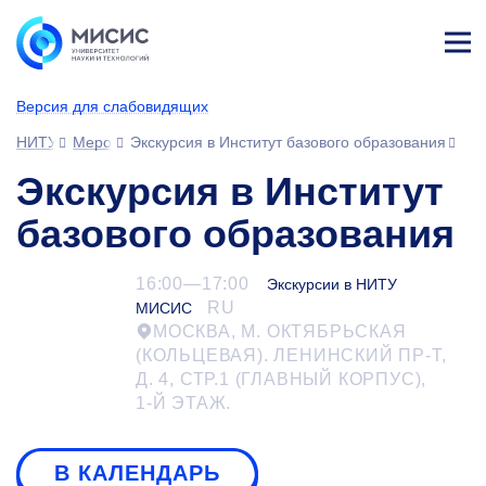
Лич
ны
Версия для слабовидящих
й
каб
НИТУ МИСИС
Мероприятия
Экскурсия в Институт базового образования
ине
т
Экскурсия в Институт
базового образования
16:00—17:00
Экскурсии в НИТУ
RU
МИСИС
МОСКВА, М. ОКТЯБРЬСКАЯ
(КОЛЬЦЕВАЯ). ЛЕНИНСКИЙ ПР-Т,
Д. 4, СТР.1 (ГЛАВНЫЙ КОРПУС),
1-Й
ЭТАЖ.
В КАЛЕНДАРЬ