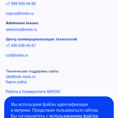
+7 499 649-44-80
vopros@misis.ru
Admission Issues:
welcome@misis.ru
Центр коммерциализации технологий
+7 495 638-46-57
cctt@misis.ru
Техническая поддержка сайта:
site@edu.misis.ru
Карта сайта
Работа в Университете МИСИС
Сведения об образовательной организации
Мы используем файлы идентификации
и метрики. Продолжая пользоваться сайтом,
Информация о закупках
Вы соглашаетесь с
использованием файлов
Противодействие коррупции