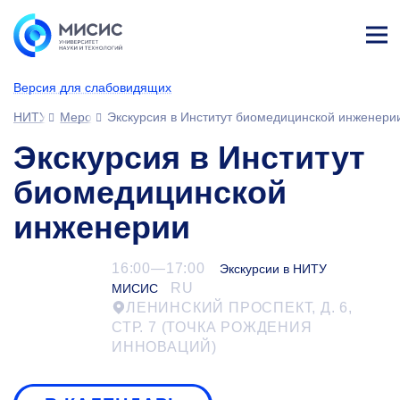
Лич
ны
Версия для слабовидящих
й
каб
НИТУ МИСИС
Мероприятия
Экскурсия в Институт биомедицинской инженери
ине
т
Экскурсия в Институт
биомедицинской
инженерии
16:00—17:00
Экскурсии в НИТУ
RU
МИСИС
ЛЕНИНСКИЙ ПРОСПЕКТ, Д. 6,
СТР. 7 (ТОЧКА РОЖДЕНИЯ
ИННОВАЦИЙ)