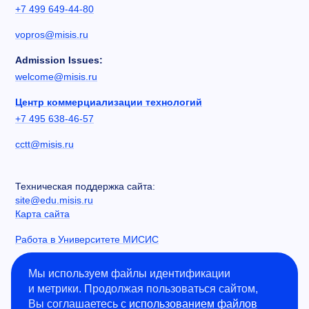
+7 499 649-44-80
vopros@misis.ru
Admission Issues:
welcome@misis.ru
Центр коммерциализации технологий
+7 495 638-46-57
cctt@misis.ru
Техническая поддержка сайта:
site@edu.misis.ru
Карта сайта
Работа в Университете МИСИС
Сведения об образовательной организации
Мы используем файлы идентификации
и метрики. Продолжая пользоваться сайтом,
Информация о закупках
Вы соглашаетесь с
использованием файлов
Противодействие коррупции