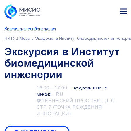
Лич
ны
Версия для слабовидящих
й
каб
НИТУ МИСИС
Мероприятия
Экскурсия в Институт биомедицинской инженери
ине
т
Экскурсия в Институт
биомедицинской
инженерии
16:00—17:00
Экскурсии в НИТУ
RU
МИСИС
ЛЕНИНСКИЙ ПРОСПЕКТ, Д. 6,
СТР. 7 (ТОЧКА РОЖДЕНИЯ
ИННОВАЦИЙ)