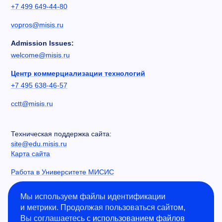
+7 499 649-44-80
vopros@misis.ru
Admission Issues:
welcome@misis.ru
Центр коммерциализации технологий
+7 495 638-46-57
cctt@misis.ru
Техническая поддержка сайта:
site@edu.misis.ru
Карта сайта
Работа в Университете МИСИС
Сведения об образовательной организации
Мы используем файлы идентификации
и метрики. Продолжая пользоваться сайтом,
Информация о закупках
Вы соглашаетесь с
использованием файлов
Противодействие коррупции