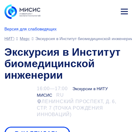
Лич
ны
Версия для слабовидящих
й
каб
НИТУ МИСИС
Мероприятия
Экскурсия в Институт биомедицинской инженери
ине
т
Экскурсия в Институт
биомедицинской
инженерии
16:00—17:00
Экскурсии в НИТУ
RU
МИСИС
ЛЕНИНСКИЙ ПРОСПЕКТ, Д. 6,
СТР. 7 (ТОЧКА РОЖДЕНИЯ
ИННОВАЦИЙ)