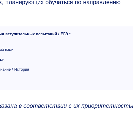
ов, планирующих обучаться по направлению
я вступительных испытаний / ЕГЭ *
ый язык
зык
нание / История
казана в соответствии с их приоритетность