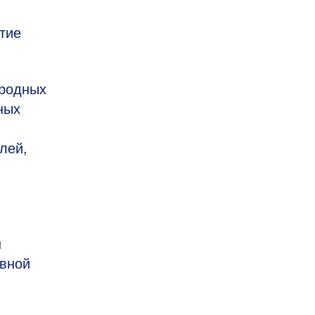
тие
ародных
ных
лей,
н
ивной