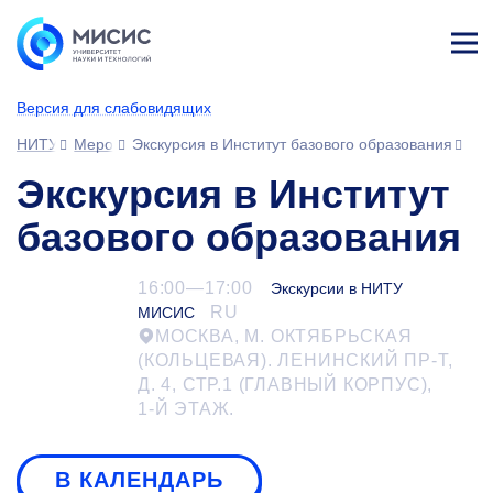
Лич
ны
Версия для слабовидящих
й
каб
НИТУ МИСИС
Мероприятия
Экскурсия в Институт базового образования
ине
т
Экскурсия в Институт
базового образования
16:00—17:00
Экскурсии в НИТУ
RU
МИСИС
МОСКВА, М. ОКТЯБРЬСКАЯ
(КОЛЬЦЕВАЯ). ЛЕНИНСКИЙ ПР-Т,
Д. 4, СТР.1 (ГЛАВНЫЙ КОРПУС),
1-Й
ЭТАЖ.
В КАЛЕНДАРЬ