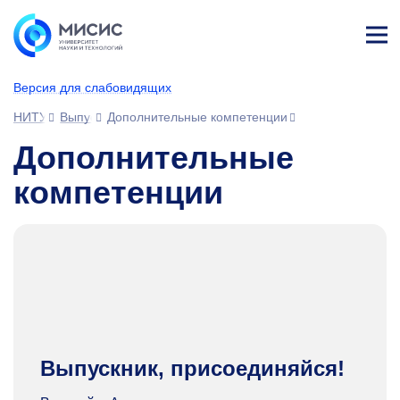
Лич
ны
Версия для слабовидящих
й
каб
НИТУ МИСИС
Выпускникам
Дополнительные компетенции
ине
т
Дополнительные
компетенции
Выпускник, присоединяйся!