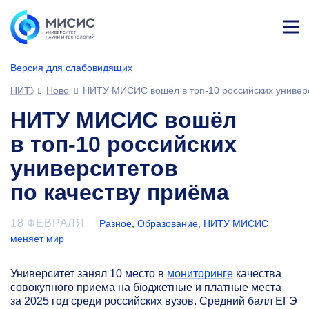
Лич
ны
Версия для слабовидящих
й
каб
НИТУ МИСИС
Новости
НИТУ МИСИС вошёл в топ-10 российских универс
ине
т
НИТУ МИСИС вошёл
в топ-10 российских
университетов
по качеству приёма
18 ФЕВРАЛЯ
Разное
,
Образование
,
НИТУ МИСИС
меняет мир
Университет занял 10 место в
мониторинге
качества
совокупного приема на бюджетные и платные места
за 2025 год среди российских вузов. Средний балл ЕГЭ