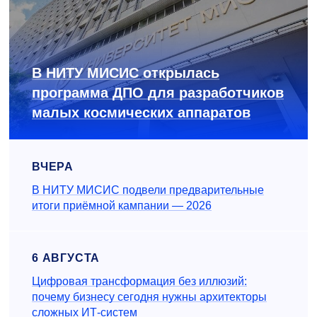
В НИТУ МИСИС открылась
программа ДПО для разработчиков
малых космических аппаратов
ВЧЕРА
В НИТУ МИСИС подвели предварительные
итоги приёмной кампании — 2026
6 АВГУСТА
Цифровая трансформация без иллюзий:
почему бизнесу сегодня нужны архитекторы
сложных ИТ-систем