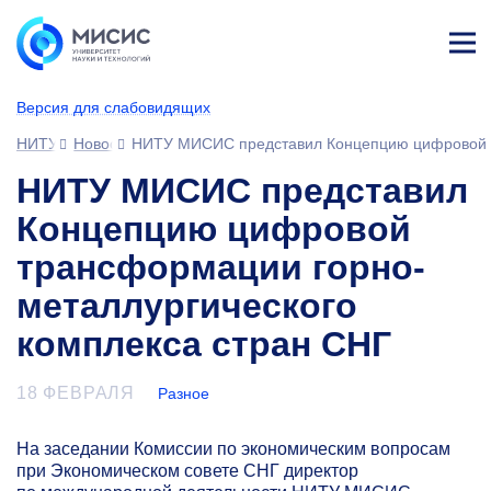
Лич
ны
Версия для слабовидящих
й
каб
НИТУ МИСИС
Новости
НИТУ МИСИС представил Концепцию цифровой т
ине
т
НИТУ МИСИС представил
Концепцию цифровой
трансформации горно-
металлургического
комплекса стран СНГ
18 ФЕВРАЛЯ
Разное
На заседании Комиссии по экономическим вопросам
при Экономическом совете СНГ директор