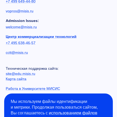
+7 499 649-44-80
vopros@misis.ru
Admission Issues:
welcome@misis.ru
Центр коммерциализации технологий
+7 495 638-46-57
cctt@misis.ru
Техническая поддержка сайта:
site@edu.misis.ru
Карта сайта
Работа в Университете МИСИС
Сведения об образовательной организации
Мы используем файлы идентификации
и метрики. Продолжая пользоваться сайтом,
Информация о закупках
Вы соглашаетесь с
использованием файлов
Противодействие коррупции