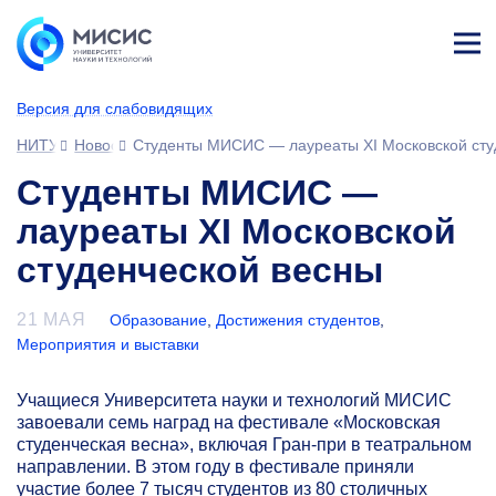
Лич
ны
Версия для слабовидящих
й
каб
НИТУ МИСИС
Новости
Студенты МИСИС — лауреаты XI Московской сту
ине
т
Студенты МИСИС —
лауреаты XI Московской
студенческой весны
21 МАЯ
Образование
,
Достижения студентов
,
Мероприятия и выставки
Учащиеся Университета науки и технологий МИСИС
завоевали семь наград на фестивале «Московская
студенческая весна», включая Гран-при в театральном
направлении. В этом году в фестивале приняли
участие более 7 тысяч студентов из 80 столичных