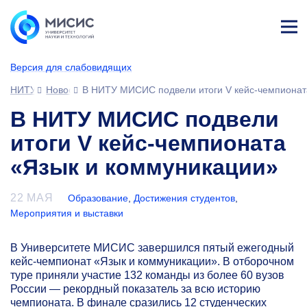
Лич
ны
Версия для слабовидящих
й
каб
НИТУ МИСИС
Новости
В НИТУ МИСИС подвели итоги V кейс-чемпионат
ине
т
В НИТУ МИСИС подвели
итоги V кейс-чемпионата
«Язык и коммуникации»
22 МАЯ
Образование
,
Достижения студентов
,
Мероприятия и выставки
В Университете МИСИС завершился пятый ежегодный
кейс-чемпионат «Язык и коммуникации». В отборочном
туре приняли участие 132 команды из более 60 вузов
России — рекордный показатель за всю историю
чемпионата. В финале сразились 12 студенческих