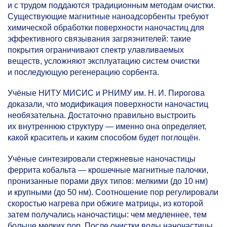
и с трудом поддаются традиционным методам очистки.
Существующие магнитные наноадсорбенты требуют
химической обработки поверхности наночастиц для
эффективного связывания загрязнителей: такие
покрытия ограничивают спектр улавливаемых
веществ, усложняют эксплуатацию систем очистки
и последующую регенерацию сорбента.
Учёные НИТУ МИСИС и РНИМУ им. Н. И. Пирогова
доказали, что модификация поверхности наночастиц
необязательна. Достаточно правильно выстроить
их внутреннюю структуру — именно она определяет,
какой краситель и каким способом будет поглощён.
Учёные синтезировали стержневые наночастицы
феррита кобальта — крошечные магнитные палочки,
пронизанные порами двух типов: мелкими (до 10 нм)
и крупными (до 50 нм). Соотношение пор регулировали
скоростью нагрева при обжиге матрицы, из которой
затем получались наночастицы: чем медленнее, тем
больше мелких пор. После очистки воды наночастицы