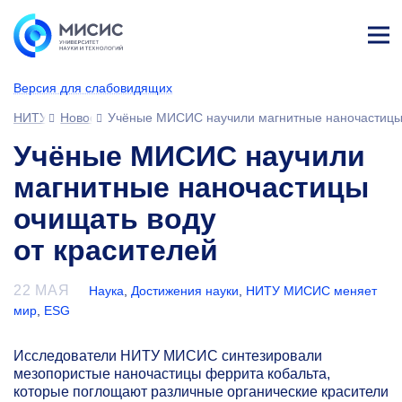
Лич
ны
Версия для слабовидящих
й
каб
НИТУ МИСИС
Новости
Учёные МИСИС научили магнитные наночастицы 
ине
т
Учёные МИСИС научили
магнитные наночастицы
очищать воду
от красителей
22 МАЯ
Наука
,
Достижения науки
,
НИТУ МИСИС меняет
мир
,
ESG
Исследователи НИТУ МИСИС синтезировали
мезопористые наночастицы феррита кобальта,
которые поглощают различные органические красители