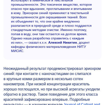
используют в химической и текстильной
промышленности. Это токсичное вещество, которое
опасно при вдыхании, проглатывании и впитывании
в кожу. Эриохром синий применяют в текстильной
промышленности для окрашивания тканей. Всех
их объединяет то, что они крайне медленно
разлагаются в природной среде и плохо поддаются
стандартным методам очистки. Именно поэтому,
попав в воду, они там остаются на долгое время.
Однако наша разработка справились с каждым
из них», — сказал к.х.н.
Алексей Никитин
, доцент
кафедры физического материало­ведения НИТУ
МИСИС.
Неожиданный результат продемонстрировал эриохром
синий: при контакте с наночастицами он слипался
в крупные комки размером в несколько сотен
нанометров. При низкой концентрации краситель
хорошо поглощался, но при высокой агрегаты уходили
обратно в раствор. Такое поведение для этого класса
красителей зафиксировано впервые. Подробные
результаты — в научном журнале
Journal of Colloid and