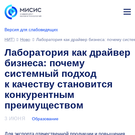
Лич
ны
Версия для слабовидящих
й
каб
НИТУ МИСИС
Новости
Лаборатория как драйвер бизнеса: почему систе
ине
т
Лаборатория как драйвер
бизнеса: почему
системный подход
к качеству становится
конкурентным
преимуществом
3 ИЮНЯ
Образование
Для экспорта отечественной продукции и повышения