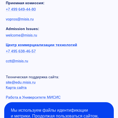
Приемная комиссия:
+7 499 649-44-80
vopros@misis.ru
Admission Issues:
welcome@misis.ru
Центр коммерциализации технологий
+7 495 638-46-57
cctt@misis.ru
Техническая поддержка сайта:
site@edu.misis.ru
Карта сайта
Работа в Университете МИСИС
Сведения об образовательной организации
Мы используем файлы идентификации
и метрики. Продолжая пользоваться сайтом,
Информация о закупках