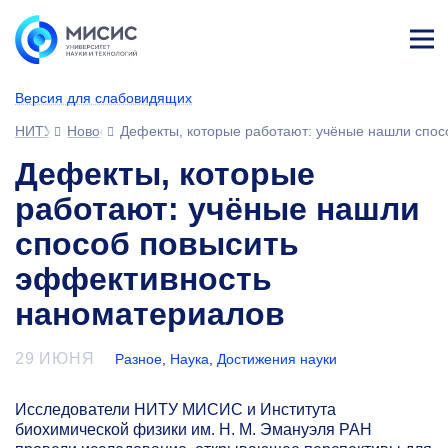
Лич
ны
Версия для слабовидящих
й
каб
НИТУ МИСИС
Новости
Дефекты, которые работают: учёные нашли спо
ине
т
Дефекты, которые
работают: учёные нашли
способ повысить
эффективность
наноматериалов
29 ИЮНЯ
Разное
,
Наука
,
Достижения науки
Исследователи НИТУ МИСИС и Института
биохимической физики им. Н. М. Эмануэля РАН