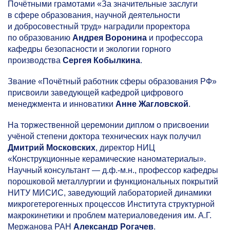
Почётными грамотами «За значительные заслуги
в сфере образования, научной деятельности
и добросовестный труд» наградили проректора
по образованию
Андрея Воронина
и профессора
кафедры безопасности и экологии горного
производства
Сергея Кобылкина
.
Звание «Почётный работник сферы образования РФ»
присвоили заведующей кафедрой цифрового
менеджмента и инноватики
Анне Жагловской
.
На торжественной церемонии диплом о присвоении
учёной степени доктора технических наук получил
Дмитрий Московских
, директор НИЦ
«Конструкционные керамические наноматериалы».
Научный консультант — д.ф.-м.н., профессор кафедры
порошковой металлургии и функциональных покрытий
НИТУ МИСИС, заведующий лабораторией динамики
микрогетерогенных процессов Института структурной
макрокинетики и проблем материаловедения им. А.Г.
Мержанова РАН
Александр Рогачев
.