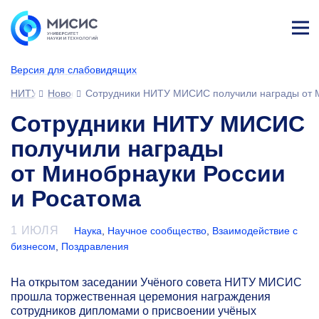
Лич
ны
Версия для слабовидящих
й
каб
НИТУ МИСИС
Новости
Сотрудники НИТУ МИСИС получили награды от М
ине
т
Сотрудники НИТУ МИСИС
получили награды
от Минобрнауки России
и Росатома
1 ИЮЛЯ
Наука
,
Научное сообщество
,
Взаимодействие с
бизнесом
,
Поздравления
На открытом заседании Учёного совета НИТУ МИСИС
прошла торжественная церемония награждения
сотрудников дипломами о присвоении учёных