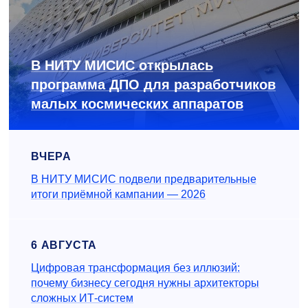
В НИТУ МИСИС открылась
программа ДПО для разработчиков
малых космических аппаратов
ВЧЕРА
В НИТУ МИСИС подвели предварительные
итоги приёмной кампании — 2026
6 АВГУСТА
Цифровая трансформация без иллюзий:
почему бизнесу сегодня нужны архитекторы
сложных ИТ-систем