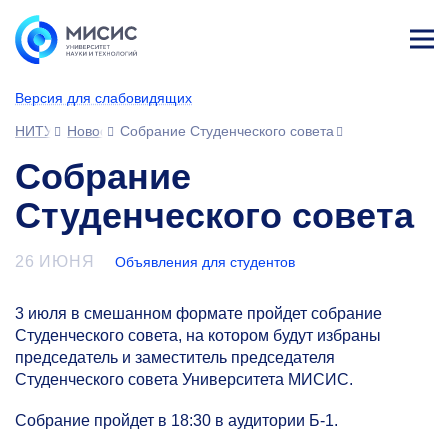
Лич
ны
Версия для слабовидящих
й
каб
НИТУ МИСИС
Новости
Собрание Студенческого совета
ине
т
Собрание
Студенческого совета
26 ИЮНЯ
Объявления для студентов
3 июля в смешанном формате пройдет собрание
Студенческого совета, на котором будут избраны
председатель и заместитель председателя
Студенческого совета Университета МИСИС.
Собрание пройдет в 18:30 в аудитории Б-1.