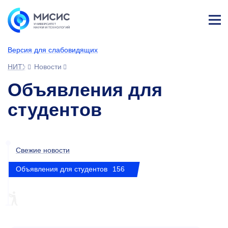
Лич
ны
Версия для слабовидящих
й
каб
НИТУ МИСИС
Новости
ине
т
Объявления для
студентов
Свежие новости
Объявления для студентов
156