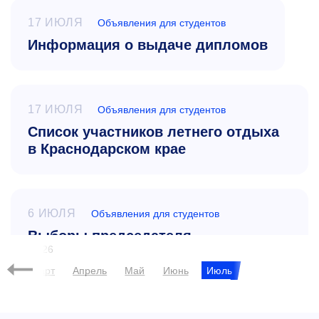
17 ИЮЛЯ
Объявления для студентов
Информация о выдаче дипломов
17 ИЮЛЯ
Объявления для студентов
Список участников летнего отдыха
в Краснодарском крае
6 ИЮЛЯ
Объявления для студентов
Выборы председателя
2026
Студенческого совета НИТУ МИСИС
Март
Апрель
Май
Июнь
Июль