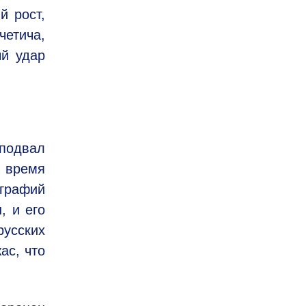
й рост,
четича,
ый удар
 подвал
о время
графий
, и его
усских
ас, что