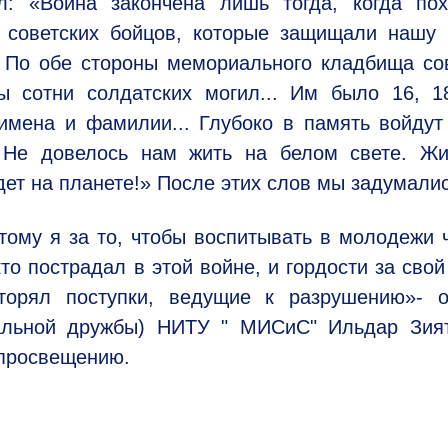
л: «Война закончена лишь тогда, когда пох
 советских бойцов, которые защищали нашу 
? По обе стороны мемориального кладбища со
 сотни солдатских могил... Им было 16, 18
мена и фамилии... Глубоко в память войдут
 Не довелось нам жить на белом свете. Жи
ет на планете!» После этих слов мы задумалис
тому я за то, чтобы воспитывать в молодежи 
кто пострадал в этой войне, и гордости за свой
торял поступки, ведущие к разрушению»- о
нальной дружбы) НИТУ " МИСиС" Ильдар Зият
 просвещению.