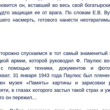
овится он, вставший во весь свой богатырски
удто защищая ее от врага. По словам Е.В. Ву
вшего насмерть, готового нанести неотвратим
осторожно спускаемся в тот самый знаменитый
цкой армии, которой руководил Ф. Паулюс в
 с помощью техники, документов и фото
хват. 31 января 1943 года Паулюс был пленен
ен музея «Память» картины и зарисовки р
яти, в глазах которого застыл такой страх и уж
о он пережил...