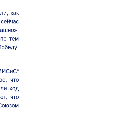
ли, как
 сейчас
рашно».
 по тем
Победу!
„МИСиС“
ое, что
или ход
ют, что
Союзом