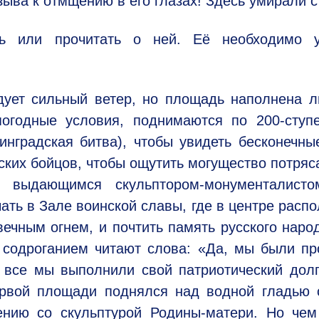
изыва к отмщению в его глазах! Здесь умирали с
ь или прочитать о ней. Её необходимо у
дует сильный ветер, но площадь наполнена 
 погодные условия, поднимаются по
200-ступ
нградская битва), чтобы увидеть бесконечны
ских бойцов, чтобы ощутить могущество потря
о выдающимся скульптором-монументалисто
чать в Зале воинской славы, где в центре расп
вечным огнем, и почтить память русского наро
 содроганием читают слова: «Да, мы были п
о все мы выполнили свой патриотический дол
рвой площади поднялся над водной гладью с
ению со скульптурой Родины-матери. Но чем