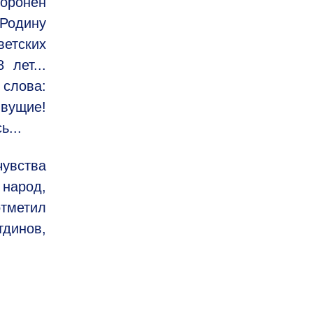
оронен
Родину
ветских
 лет...
 слова:
вущие!
ь...
чувства
 народ,
тметил
динов,