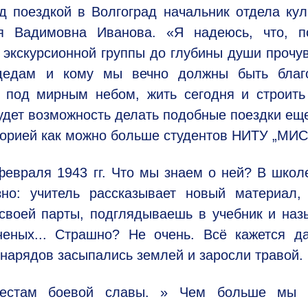
 поездкой в Волгоград начальник отдела кул
 Вадимовна Иванова. «Я надеюсь, что, п
 экскурсионной группы до глубины души прочув
дедам и кому мы вечно должны быть благ
, под мирным небом, жить сегодня и строит
будет возможность делать подобные поездки ещ
сторией как можно больше студентов НИТУ „МИС
евраля 1943 гг. Что мы знаем о ней? В школ
но: учитель рассказывает новый материал, 
своей парты, подглядываешь в учебник и на
неных... Страшно? Не очень. Всё кажется д
снарядов засыпались землей и заросли травой.
 местам боевой славы. » Чем больше мы 