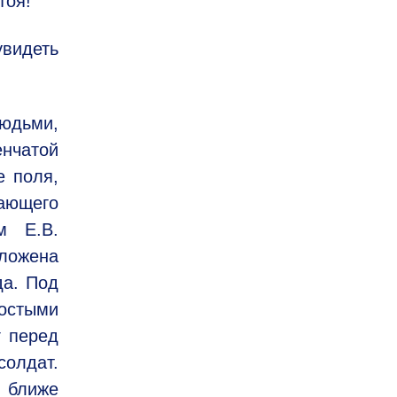
тоя!
видеть
людьми,
енчатой
е поля,
сающего
м Е.В.
оложена
да. Под
ростыми
г перед
олдат.
 ближе