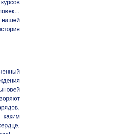
 курсов
век...
в нашей
история
лненный
ождения
сыновей
творяют
арядов,
, каким
сердце,