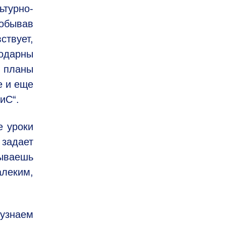
ьтурно-
обывав
ствует,
одарны
ь планы
е и еще
иС“.
е уроки
задает
зываешь
алеким,
узнаем