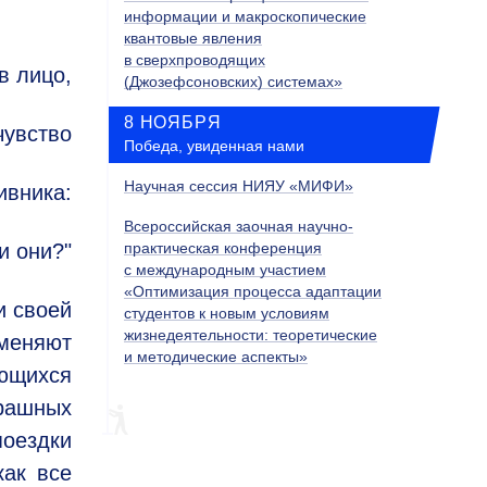
информации и макроскопические
квантовые явления
в сверхпроводящих
в лицо,
(Джозефсоновских) системах»
8 НОЯБРЯ
чувство
Победа, увиденная нами
Научная сессия НИЯУ «МИФИ»
ивника:
Всероссийская заочная научно-
и они?"
практическая конференция
с международным участием
«Оптимизация процесса адаптации
и своей
студентов к новым условиям
жизнедеятельности: теоретические
меняют
и методические аспекты»
ающихся
рашных
поездки
как все