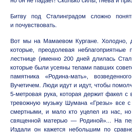
но он не падает! Сколько силы, гнева и пр
Битву под Сталинградом сложно понят
и почувствовать.
Вот мы на Мамаевом Кургане. Холодно, 
которые, преодолевая неблагоприятные
лестнице (именно 200 дней длилась Стали
которые были усеяны телами павших совет
памятника «Родина-мать», возведенног
Вучетичем. Люди идут и идут, чтобы помол
5-метровая
рука, которая держит факел с 
тревожную музыку Шумана «Грезы» все с
смертными, и мало кто уцелел из нас, н
священной матерью — Родиной»... На пе
Издали он кажется небольшим по сравн