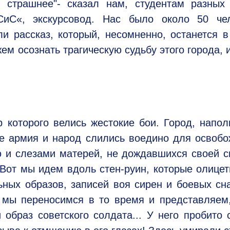
я страшнее"- сказал нам, студентам разных
С«, экскурсовод. Нас было около 50 чело
и рассказ, который, несомненно, останется 
ем осознать трагическую судьбу этого города, 
 которого велись жестокие бои. Город, напо
где армия и народ слились воедино для освоб
ю и слезами матерей, не дождавшихся своей 
. Вот мы идем вдоль стен-руин, которые олице
ных образов, записей воя сирен и боевых сн
, мы переносимся в то время и представляем
образ советского солдата... У него пробито 