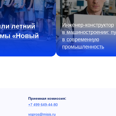
Инженер‑конструктор
ли летний
в машиностроении: пу
ммы «Новый
в современную
промышленность
Приемная комиссия:
+7 499 649-44-80
vopros@misis.ru