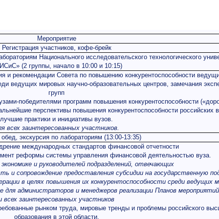
Мероприятие
Регистрация участников, кофе-брейк
абораториям Национального исследовательского технологического унив
ИСиС» (2 группы, начало в 10:00 и 10:15)
ия и рекомендации Совета по повышению конкурентоспособности ведущ
еди ведущих мировых научно-образовательных центров, замечания эксп
групп
вузами-победителями программ повышения конкурентоспособности («дор
дальнейшие перспективы повышения конкурентоспособности российских в
лучшие практики и инициативы вузов.
ля всех заинтересованных участников.
 обед, экскурсия по лабораториям
(13:00-13:35)
едрение международных стандартов финансовой отчетности
емент реформы системы управления финансовой деятельностью вуза.
 экономике и руководителей подразделений, отвечающих
ь и сопровождение предоставления субсидии на государственную по
рации в целях повышения их конкурентоспособности среди ведущих 
е для администраторов и менеджеров реализации Планов мероприятий
и всех заинтересованных участников
требованные рынком труда, мировые тренды и проблемы российского выс
образования в этой области.