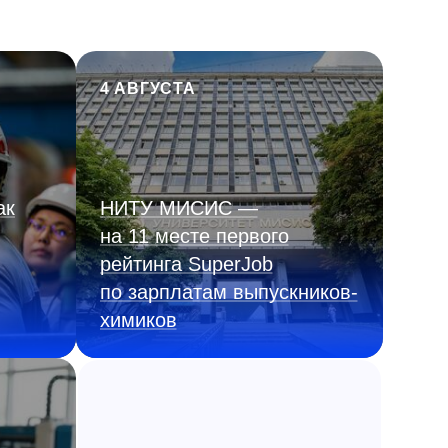
4 АВГУСТА
ак
НИТУ МИСИС —
на 11 месте первого
рейтинга SuperJob
по зарплатам выпускников-
химиков