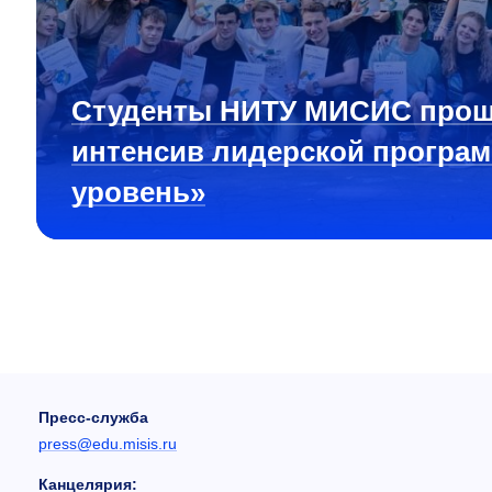
Студенты НИТУ МИСИС прош
интенсив лидерской програ
уровень»
Пресс-служба
press@edu.misis.ru
Канцелярия: