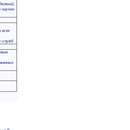
делений,
 научно-
 всех
с-служб
говые
ованных