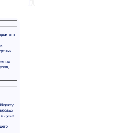
ерситета
их
ертных
ожных
узов,
ддержку
мировых
 в вузах
шего