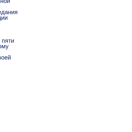
ьной
едания
ции
 пяти
ому
воей