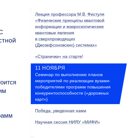
Лекция профессора М.В. Фистуля
«Физические принципы квантовой
информации и макроскопические
С
квантовые явления
в сверхпроводящих
стной
(Джозефсоновских) системах»
«Странички» на старте!
11 НОЯБРЯ
Семинар по выполнению планов
мероприятий по реализации вузами-
тоится
победителями программ повышения
им
конкурентоспособности («дорожных
карт»)
Победа, увиденная нами
рамм
Научная сессия НИЯУ «МИФИ»