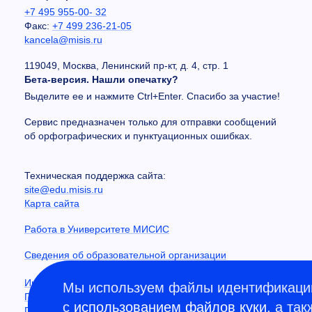
+7 495 955-00- 32
Факс:
+7 499 236-21-05
kancela@misis.ru
119049, Москва, Ленинский пр-кт, д. 4, стр. 1
Бета-версия. Нашли опечатку?
Выделите ее и нажмите Ctrl+Enter. Спасибо за участие!
Сервис предназначен только для отправки сообщений
об орфографических и пунктуационных ошибках.
Техническая поддержка сайта:
site@edu.misis.ru
Карта сайта
Работа в Университете МИСИС
Сведения об образовательной организации
Информация о закупках
Мы используем файлы идентификации
Противодействие коррупции
с
использованием файлов куки
, а та
Политика конфиденциальности