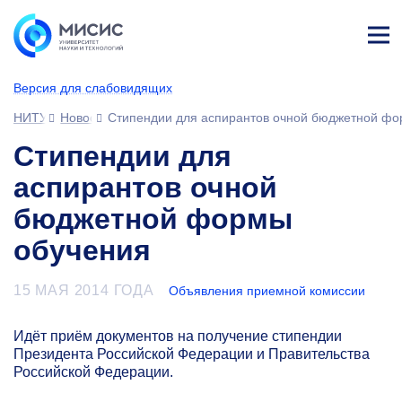
Лич
ны
Версия для слабовидящих
й
каб
НИТУ МИСИС
Новости
Стипендии для аспирантов очной бюджетной фо
ине
т
Стипендии для
аспирантов очной
бюджетной формы
обучения
15 МАЯ 2014 ГОДА
Объявления приемной комиссии
Идёт приём документов на получение стипендии
Президента Российской Федерации и Правительства
Российской Федерации.