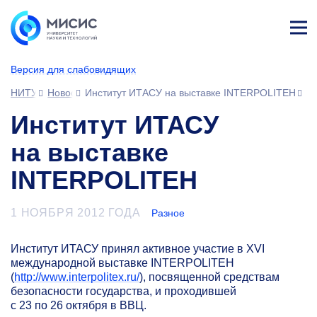
Лич
ны
Версия для слабовидящих
й
каб
НИТУ МИСИС
Новости
Институт ИТАСУ на выставке INTERPOLITEH
ине
т
Институт ИТАСУ
на выставке
INTERPOLITEH
1 НОЯБРЯ 2012 ГОДА
Разное
Институт ИТАСУ принял активное участие в XVI
международной выставке INTERPOLITEH
(
http://www.interpolitex.ru/
), посвященной средствам
безопасности государства, и проходившей
с 23 по 26 октября в ВВЦ.