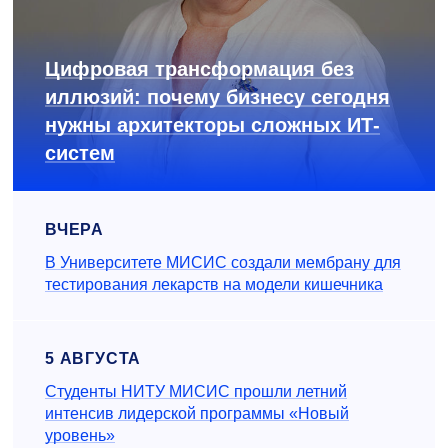
Цифровая трансформация без
иллюзий: почему бизнесу сегодня
нужны архитекторы сложных ИТ-
систем
ВЧЕРА
В Университете МИСИС создали мембрану для
тестирования лекарств на модели кишечника
5 АВГУСТА
Студенты НИТУ МИСИС прошли летний
интенсив лидерской программы «Новый
уровень»