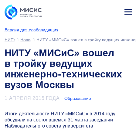
Лич
ны
Версия для слабовидящих
й
каб
НИТУ МИСИС
Новости
НИТУ «МИСиС» вошел в тройку ведущих инженер
ине
т
НИТУ «МИСиС» вошел
в тройку ведущих
инженерно-технических
вузов Москвы
1 АПРЕЛЯ 2015 ГОДА
Образование
Итоги деятельности НИТУ «МИСиС» в 2014 году
обсудили на состоявшемся 31 марта заседании
Наблюдательного совета университета