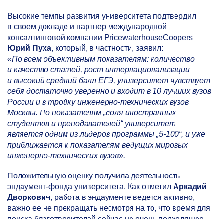
Высокие темпы развития университета подтвердил
в своем докладе и партнер международной
консалтинговой компании PricewaterhouseCoopers
Юрий Пуха
, который, в частности, заявил:
«По всем объективным показателям: количество
и качество статей, рост интернационализации
и высокий средний балл ЕГЭ, университет чувствует
себя достаточно уверенно и входит в 10 лучших вузов
России и в тройку инженерно-технических вузов
Москвы. По показателям „доля иностранных
студентов и преподавателей“ университет
является одним из лидеров программы
„5-100“,
и уже
приближается к показателям ведущих мировых
инженерно-технических вузов».
Положительную оценку получила деятельность
эндаумент-фонда университета. Как отметил
Аркадий
Дворкович
, работа в эндаументе ведется активно,
важно ее не прекращать несмотря на то, что время для
поиска благотворителей сейчас не очень подходящее.