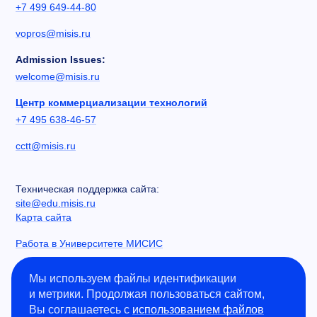
+7 499 649-44-80
vopros@misis.ru
Admission Issues:
welcome@misis.ru
Центр коммерциализации технологий
+7 495 638-46-57
cctt@misis.ru
Техническая поддержка сайта:
site@edu.misis.ru
Карта сайта
Работа в Университете МИСИС
Сведения об образовательной организации
Мы используем файлы идентификации
и метрики. Продолжая пользоваться сайтом,
Информация о закупках
Вы соглашаетесь с
использованием файлов
Противодействие коррупции