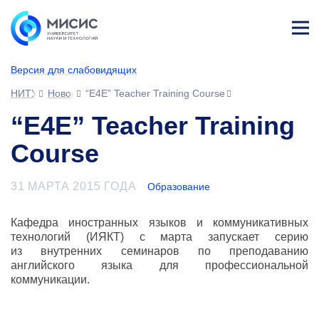
Лич
ны
Версия для слабовидящих
й
каб
НИТУ МИСИС
Новости
“E4E” Teacher Training Course
ине
т
“E4E” Teacher Training
Course
31 МАРТА 2015 ГОДА
Образование
Кафедра иностранных языков и коммуникативных
технологий (ИЯКТ) c марта запускает серию
из внутренних семинаров по преподаванию
английского языка для профессиональной
коммуникации.