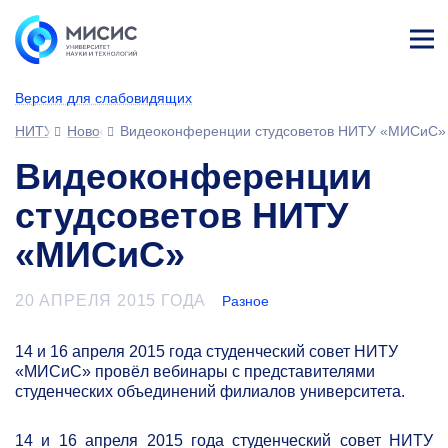
Лич
ны
Версия для слабовидящих
й
каб
НИТУ МИСИС
Новости
Видеоконференции студсоветов НИТУ «МИСиС»
ине
т
Видеоконференции
студсоветов НИТУ
«МИСиС»
20 АПРЕЛЯ 2015 ГОДА
Разное
14 и 16 апреля 2015 года студенческий совет НИТУ
«МИСиС» провёл вебинары с представителями
студенческих объединений филиалов университета.
14 и 16 апреля 2015 года студенческий совет НИТУ