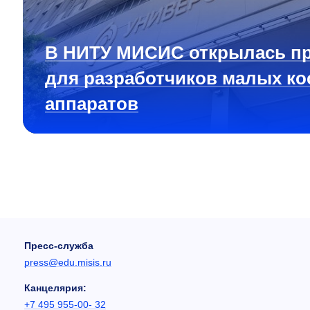
В НИТУ МИСИС открылась п
для разработчиков малых ко
аппаратов
Пресс-служба
press@edu.misis.ru
Канцелярия:
+7 495 955-00- 32