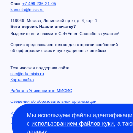
Факс:
+7 499 236-21-05
kancela@misis.ru
119049, Москва, Ленинский пр-кт, д. 4, стр. 1
Бета-версия. Нашли опечатку?
Выделите ее и нажмите Ctrl+Enter. Спасибо за участие!
Сервис предназначен только для отправки сообщений
об орфографических и пунктуационных ошибках.
Техническая поддержка сайта:
site@edu.misis.ru
Карта сайта
Работа в Университете МИСИС
Сведения об образовательной организации
Информация о закупках
Мы используем файлы идентификации
Противодействие коррупции
с
использованием файлов куки
, а та
Политика конфиденциальности
данных
.