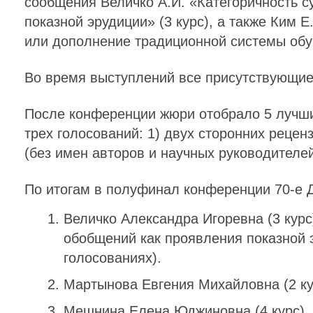
сообщения Величко А.И. «Категоричность 
показной эрудиции» (3 курс), а также Ким 
или дополнение традиционной системы обуч
Во время выступлений все присутствующие
После конференции жюри отобрало 5 лучших
трех голосований: 1) двух сторонних реце
(без имен авторов и научных руководителей
По итогам в полуфинал конференции
70-е
Д
Величко Александра Игоревна (3 курс
обобщений как проявления показной 
голосованиях).
Мартынова Евгения Михайловна (2 курс
Мешнина Елена Юджиновна (4 курс).