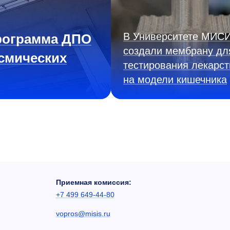
В Университете МИС
рограмма ДПО
создали мембрану дл
смических
тестирования лекарст
на модели кишечника
Приемная комиссия:
+7 499 649-44-80
vopros@misis.ru