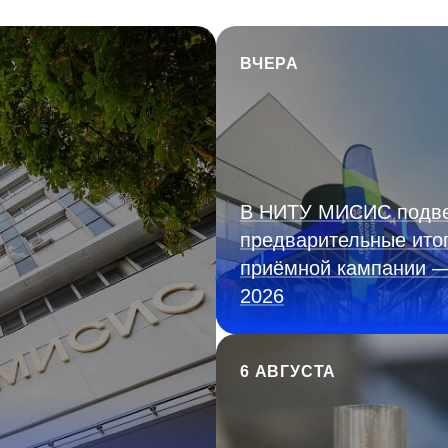
ВЧЕРА
В НИТУ МИСИС подв
предварительные ито
приёмной кампании 
2026
6 АВГУСТА