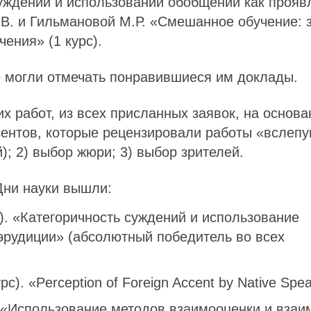
суждений и использовании обобщений как прояв
Е.В. и Гильмановой М.Р. «Смешанное обучение: 
ения» (1 курс).
 могли отмечать понравившиеся им доклады.
 работ, из всех присланных заявок, на основа
нзентов, которые рецензировали работы «вслеп
); 2) выбор жюри; 3) выбор зрителей.
ни науки вышли:
). «Категоричность суждений и использование
эрудиции» (абсолютный победитель во всех
). «Perception of Foreign Accent by Native Spea
 «Использование методов взаимооценки и взаи