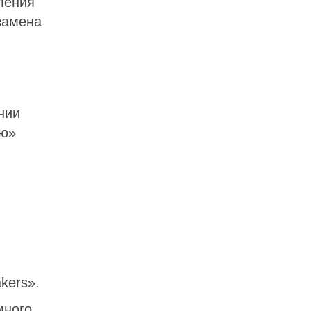
ления
замена
нии
ую»
kers».
много