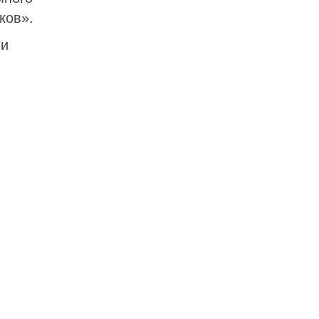
ков».
ии