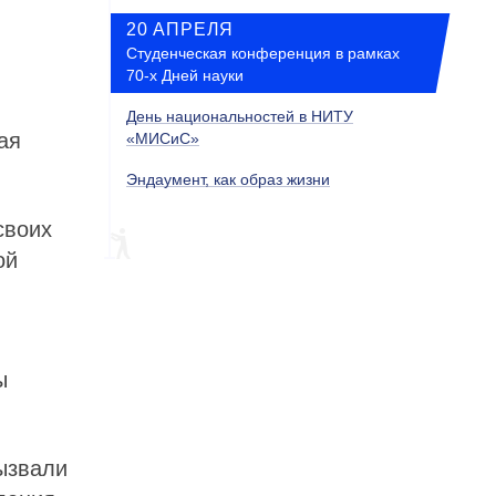
20 АПРЕЛЯ
Студенческая конференция в рамках
70-х Дней науки
День национальностей в НИТУ
ая
«МИСиС»
Эндаумент, как образ жизни
своих
ой
ы
ызвали