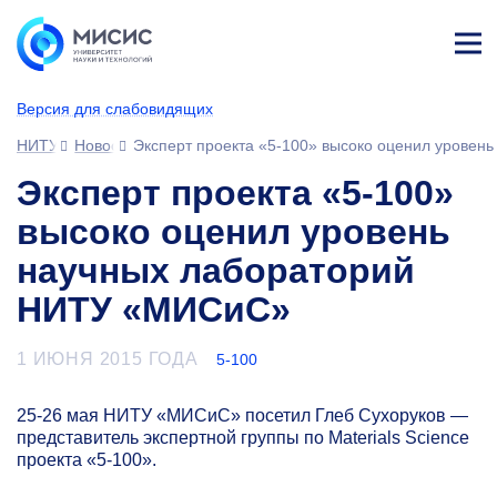
Лич
ны
Версия для слабовидящих
й
каб
НИТУ МИСИС
Новости
Эксперт проекта «5-100» высоко оценил урове
ине
т
Эксперт проекта «5-100»
высоко оценил уровень
научных лабораторий
НИТУ «МИСиС»
1 ИЮНЯ 2015 ГОДА
5-100
25-26
мая НИТУ «МИСиС» посетил Глеб Сухоруков —
представитель экспертной группы по Materials Science
проекта
«5-100».