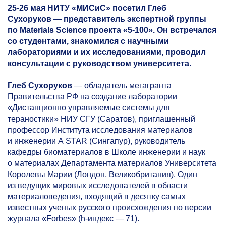
25-26
мая НИТУ «МИСиС» посетил Глеб
Сухоруков — представитель экспертной группы
по Materials Science проекта
«5-100».
Он встречался
со студентами, знакомился с научными
лабораториями и их исследованиями, проводил
консультации с руководством университета.
Глеб Сухоруков
— обладатель мегагранта
Правительства РФ на создание лаборатории
«Дистанционно управляемые системы для
тераностики» НИУ СГУ (Саратов), приглашенный
профессор Института исследования материалов
и инженерии A STAR (Сингапур), руководитель
кафедры биоматериалов в Школе инженерии и наук
о материалах Департамента материалов Университета
Королевы Марии (Лондон, Великобритания). Один
из ведущих мировых исследователей в области
материаловедения, входящий в десятку самых
известных ученых русского происхождения по версии
журнала «Forbes» (h-индекс — 71).