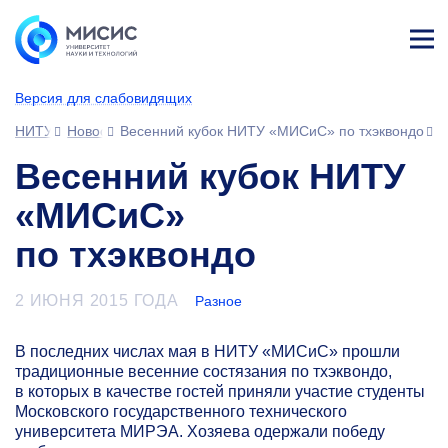
Лич
ны
Версия для слабовидящих
й
каб
НИТУ МИСИС
Новости
Весенний кубок НИТУ «МИСиС» по тхэквондо
ине
т
Весенний кубок НИТУ
«МИСиС»
по тхэквондо
2 ИЮНЯ 2015 ГОДА
Разное
В последних числах мая в НИТУ «МИСиС» прошли
традиционные весенние состязания по тхэквондо,
в которых в качестве гостей приняли участие студенты
Московского государственного технического
университета МИРЭА. Хозяева одержали победу