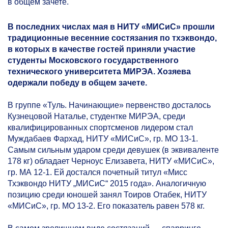
в общем зачете.
В последних числах мая в НИТУ «МИСиС» прошли
традиционные весенние состязания по тхэквондо,
в которых в качестве гостей приняли участие
студенты Московского государственного
технического университета МИРЭА. Хозяева
одержали победу в общем зачете.
В группе «Туль. Начинающие» первенство досталось
Кузнецовой Наталье, студентке МИРЭА, среди
квалифицированных спортсменов лидером стал
Муждабаев Фархад, НИТУ «МИСиС», гр. МО
13-1.
Самым
сильным ударом среди девушек (в эквиваленте
178 кг) обладает Черноус Елизавета, НИТУ «МИСиС»,
гр. МА
12-1.
Ей достался почетный титул «Мисс
Тхэквондо НИТУ „МИСиС“ 2015 года». Аналогичную
позицию среди юношей занял Тоиров Отабек, НИТУ
«МИСиС», гр. МО
13-2.
Его показатель равен 578 кг.