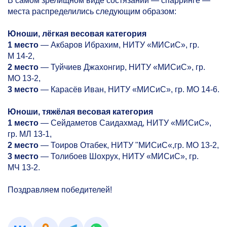
В самом зрелищном виде состязаний — спарринге —
места распределились следующим образом:
Юноши, лёгкая весовая категория
1 место
— Акбаров Ибрахим, НИТУ «МИСиС», гр.
М
14-2,
2 место
— Туйчиев Джахонгир, НИТУ «МИСиС», гр.
МО
13-2,
3 место
— Карасёв Иван, НИТУ «МИСиС», гр. МО 14-6.
Юноши, тяжёлая весовая категория
1 место
— Сейдаметов Саидахмад, НИТУ «МИСиС»,
гр. МЛ
13-1,
2 место
— Тоиров Отабек, НИТУ "МИСиС«,гр. МО
13-2,
3 место
— Толибоев Шохрух, НИТУ «МИСиС», гр.
МЧ
13-2.
Поздравляем
победителей!