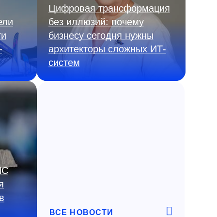
Цифровая трансформация
ели
без иллюзий: почему
ги
бизнесу сегодня нужны
—
архитекторы сложных ИТ-
систем
ИС
я
в
ВСЕ НОВОСТИ