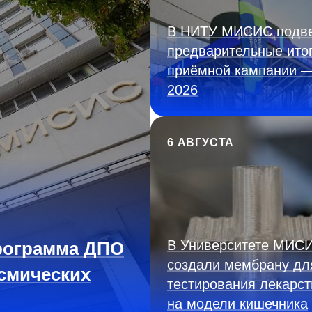
В НИТУ МИСИС подв
предварительные ито
приёмной кампании 
2026
6 АВГУСТА
В Университете МИС
рограмма ДПО
создали мембрану дл
смических
тестирования лекарст
на модели кишечника