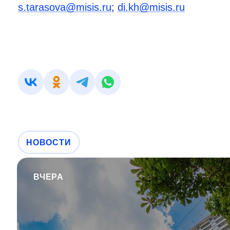
s.tarasova@misis.ru
;
di.kh@misis.ru
НОВОСТИ
ВЧЕРА