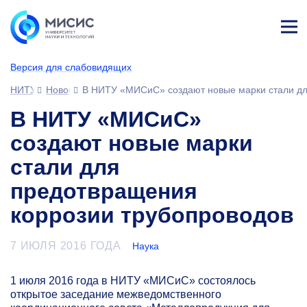
Лич
ны
Версия для слабовидящих
й
каб
НИТУ МИСИС
Новости
В НИТУ «МИСиС» создают новые марки стали дл
ине
т
В НИТУ «МИСиС»
создают новые марки
стали для
предотвращения
коррозии трубопроводов
7 ИЮЛЯ 2016 ГОДА
Наука
1 июля 2016 года в НИТУ «МИСиС» состоялось
открытое заседание межведомственного