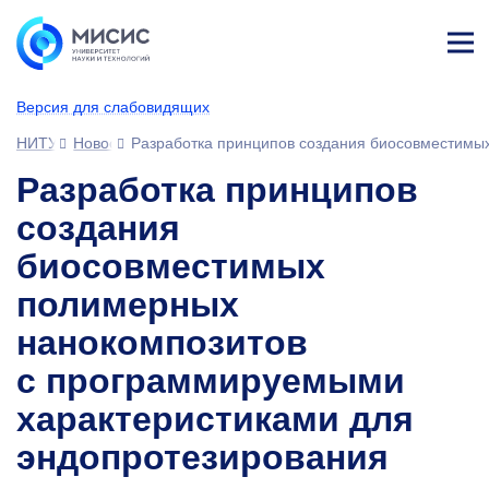
Лич
ны
Версия для слабовидящих
й
каб
НИТУ МИСИС
Новости
Разработка принципов создания биосовместимы
ине
т
Разработка принципов
создания
биосовместимых
полимерных
нанокомпозитов
с программируемыми
характеристиками для
эндопротезирования