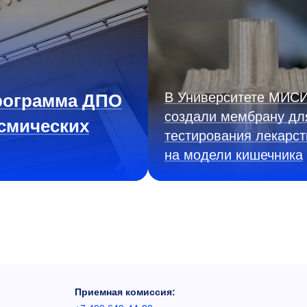
В Университете МИС
рограмма ДПО
создали мембрану дл
смических
тестирования лекарст
на модели кишечника
Приемная комиссия: