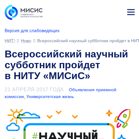
Лич
ны
Версия для слабовидящих
й
каб
НИТУ МИСИС
Новости
Всероссийский научный субботник пройдет в Н
ине
т
Всероссийский научный
субботник пройдет
в НИТУ «МИСиС»
21 АПРЕЛЯ 2017 ГОДА
Объявления приемной
комиссии
,
Университетская жизнь