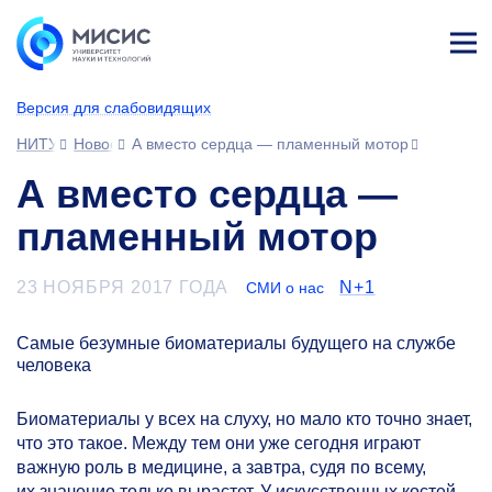
Лич
ны
Версия для слабовидящих
й
каб
НИТУ МИСИС
Новости
А вместо сердца — пламенный мотор
ине
т
А вместо сердца —
пламенный мотор
23 НОЯБРЯ 2017 ГОДА
N+1
СМИ о нас
Самые безумные биоматериалы будущего на службе
человека
Биоматериалы у всех на слуху, но мало кто точно знает,
что это такое. Между тем они уже сегодня играют
важную роль в медицине, а завтра, судя по всему,
их значение только вырастет. У искусственных костей,