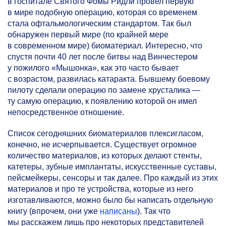
в госпитале Святого Фомы Ридли провел первую
в мире подобную операцию, которая со временем
стала офтальмологическим стандартом. Так был
обнаружен первый мире (по крайней мере
в современном мире) биоматериал. Интересно, что
спустя почти 40 лет после битвы над Винчестером
у пожилого «Мышонка», как это часто бывает
с возрастом, развилась катаракта. Бывшему боевому
пилоту сделали операцию по замене хрусталика —
ту самую операцию, к появлению которой он имел
непосредственное отношение.
Список сегодняшних биоматериалов плексигласом,
конечно, не исчерпывается. Существует огромное
количество материалов, из которых делают стенты,
катетеры, зубные имплантаты, искусственные суставы,
пейсмейкеры, сенсоры и так далее. Про каждый из этих
материалов и про те устройства, которые из него
изготавливаются, можно было бы написать отдельную
книгу (впрочем, они уже
написаны
). Так что
мы расскажем лишь про некоторых представителей