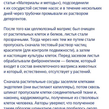
статьи «Материалы и методы»), подсоединили
к их сосудистой системе насос и в течение нескольких
дней через трубочки промывали их раствором
детергентов.
После того как целлюлозный матрикс был очищен
от растительных клеток и белков, листья стали
прозрачными. Тогда через них тем же путем стали
пропускать сначала тестовый раствор частиц
красителя (для контроля подвижности), а затем
и настоящие культуры клеток. Перед засевом листья
обрабатывали фибронектином — белком, который
входит в состав внеклеточного матрикса животных
и который, естественно, отсутствует у растений.
Сначала растительные сосуды заселяли клетками
эндотелия (они выстилают капилляры), потом сквозь
шпинат пропускали клетки соединительной ткани и,
наконец, кардиомиоциты, полученные из стволовых
клеток человека. Авторы уверяют, что полученное
таким образом шпинатное сердце пробилось около