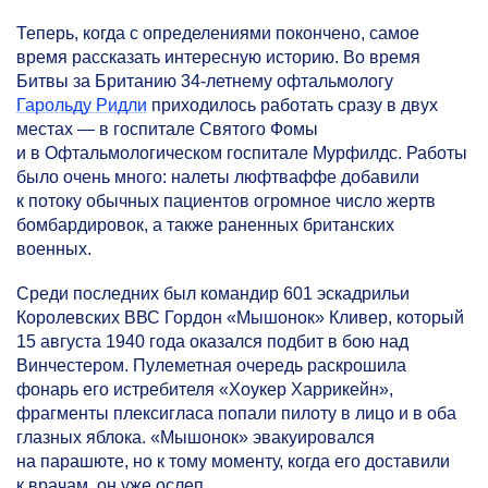
Теперь, когда с определениями покончено, самое
время рассказать интересную историю. Во время
Битвы за Британию
34-летнему
офтальмологу
Гарольду Ридли
приходилось работать сразу в двух
местах — в госпитале Святого Фомы
и в Офтальмологическом госпитале Мурфилдс. Работы
было очень много: налеты люфтваффе добавили
к потоку обычных пациентов огромное число жертв
бомбардировок, а также раненных британских
военных.
Среди последних был командир 601 эскадрильи
Королевских ВВС Гордон «Мышонок» Кливер, который
15 августа 1940 года оказался подбит в бою над
Винчестером. Пулеметная очередь раскрошила
фонарь его истребителя «Хоукер Харрикейн»,
фрагменты плексигласа попали пилоту в лицо и в оба
глазных яблока. «Мышонок» эвакуировался
на парашюте, но к тому моменту, когда его доставили
к врачам, он уже ослеп.