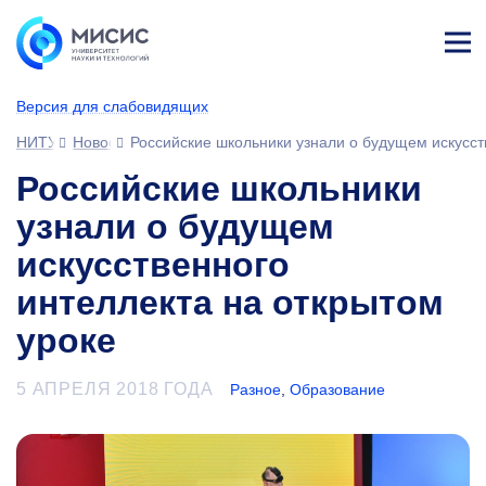
Лич
ны
Версия для слабовидящих
й
каб
НИТУ МИСИС
Новости
Российские школьники узнали о будущем искусст
ине
т
Российские школьники
узнали о будущем
искусственного
интеллекта на открытом
уроке
5 АПРЕЛЯ 2018 ГОДА
Разное
,
Образование