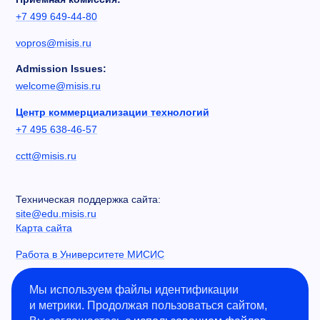
+7 499 649-44-80
vopros@misis.ru
Admission Issues:
welcome@misis.ru
Центр коммерциализации технологий
+7 495 638-46-57
cctt@misis.ru
Техническая поддержка сайта:
site@edu.misis.ru
Карта сайта
Работа в Университете МИСИС
Сведения об образовательной организации
Мы используем файлы идентификации
и метрики. Продолжая пользоваться сайтом,
Информация о закупках