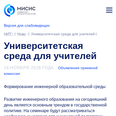
Лич
ны
Версия для слабовидящих
й
каб
НИТУ МИСИС
Новости
Университетская среда для учителей
ине
т
Университетская
среда для учителей
16 НОЯБРЯ 2018 ГОДА
Объявления приемной
комиссии
Формирование инженерной образовательной среды
Развитие инженерного образования на сегодняшний
день является основным трендом в государственной
политике. На семинаре будут рассматриваться