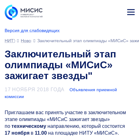
Лич
ны
Версия для слабовидящих
й
каб
НИТУ МИСИС
Новости
Заключительный этап олимпиады «МИСиС» зажиг
ине
т
Заключительный этап
олимпиады «МИСиС»
зажигает звезды"
17 НОЯБРЯ 2018 ГОДА
Объявления приемной
комиссии
Приглашаем вас принять участие в заключительном
этапе олимпиады «МИСиС зажигает звезды»
по
техническому
направлению, который состоится
17 ноября
в
11.00
на площадке НИТУ «МИСиС».