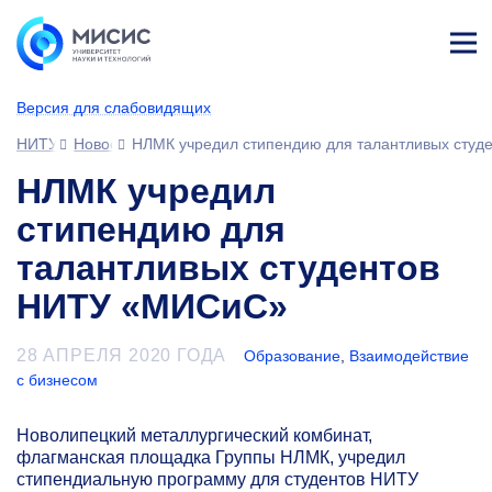
Лич
ны
Версия для слабовидящих
й
каб
НИТУ МИСИС
Новости
НЛМК учредил стипендию для талантливых сту
ине
т
НЛМК учредил
стипендию для
талантливых студентов
НИТУ «МИСиС»
28 АПРЕЛЯ 2020 ГОДА
Образование
,
Взаимодействие
с бизнесом
Новолипецкий металлургический комбинат,
флагманская площадка Группы НЛМК, учредил
стипендиальную программу для студентов НИТУ