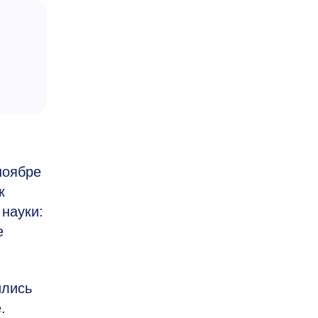
ноябре
к
 науки:
е
ились
.