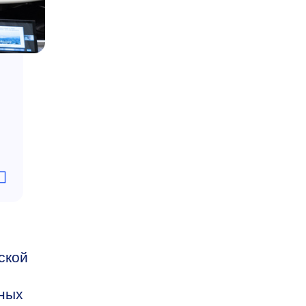
ской
нных