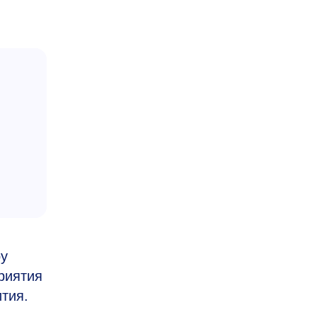
ру
риятия
тия.