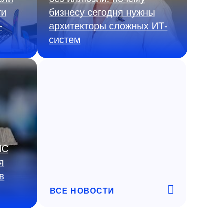
ги
бизнесу сегодня нужны
—
архитекторы сложных ИТ-
систем
ИС
я
в
ВСЕ НОВОСТИ