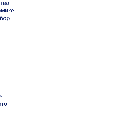
ства
мике,
сбор
 —
»
ого