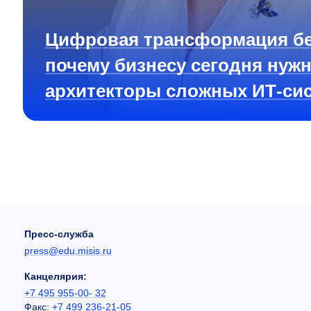
Цифровая трансформация бе
почему бизнесу сегодня нуж
архитекторы сложных ИТ-си
Пресс-служба
press@edu.misis.ru
Канцелярия:
+7 495 955-00- 32
Факс:
+7 499 236-21-05