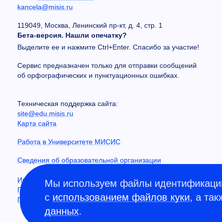
kancela@misis.ru
119049, Москва, Ленинский пр-кт, д. 4, стр. 1
Бета-версия. Нашли опечатку?
Выделите ее и нажмите Ctrl+Enter. Спасибо за участие!
Сервис предназначен только для отправки сообщений
об орфографических и пунктуационных ошибках.
Техническая поддержка сайта:
site@edu.misis.ru
Карта сайта
Работа в Университете МИСИС
Сведения об образовательной организации
Информация о закупках
Мы используем файлы идентификации
Противодействие коррупции
с
использованием файлов куки
, а та
Политика конфиденциальности
данных
.