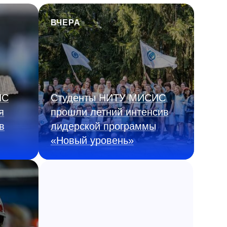
ВЧЕРА
ИС
Студенты НИТУ МИСИС
я
прошли летний интенсив
в
лидерской программы
«Новый уровень»