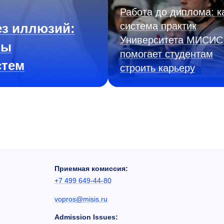
Работа до диплома: к
система практик
з иллюзий:
Университета МИСИС
ны
помогает студентам
стем
строить карьеру
Приемная комиссия:
+7 499 649-44-80
vopros@misis.ru
Admission Issues: