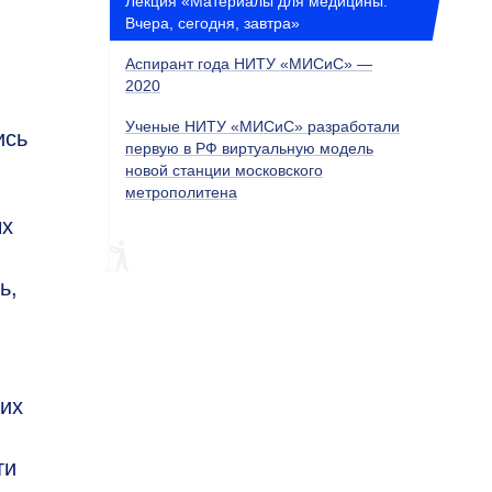
Лекция «Материалы для медицины.
Вчера, сегодня, завтра»
Аспирант года НИТУ «МИСиС» —
2020
Ученые НИТУ «МИСиС» разработали
ись
первую в РФ виртуальную модель
новой станции московского
метрополитена
ых
ь,
ких
ти