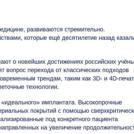
едицине, развиваются стремительно.
ствами, которые ещё десятилетие назад казал
нают о новейших достижениях российских учён
т вопрос перехода от классических подходов
временным трендам, таким как 3D- и 4D-печат
еточные технологии.
я «идеального» имплантата. Высокопрочные
териальных покрытий с помощью сверхкритичес
лизированные под конкретного пациента
 направленных на увеличение продолжительнос