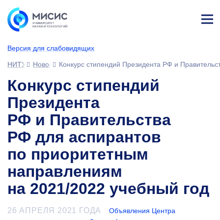
Лич
ны
Версия для слабовидящих
й
каб
НИТУ МИСИС
Новости
Конкурс стипендий Президента РФ и Правительс
ине
т
Конкурс стипендий
Президента
РФ и Правительства
РФ для аспирантов
по приоритетным
направлениям
на 2021/2022 учебный год
26 АПРЕЛЯ 2021 ГОДА
Объявления Центра