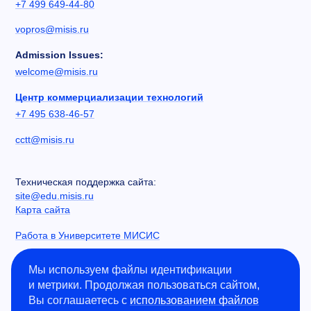
+7 499 649-44-80
vopros@misis.ru
Admission Issues:
welcome@misis.ru
Центр коммерциализации технологий
+7 495 638-46-57
cctt@misis.ru
Техническая поддержка сайта:
site@edu.misis.ru
Карта сайта
Работа в Университете МИСИС
Сведения об образовательной организации
Мы используем файлы идентификации
и метрики. Продолжая пользоваться сайтом,
Информация о закупках
Вы соглашаетесь с
использованием файлов
Противодействие коррупции