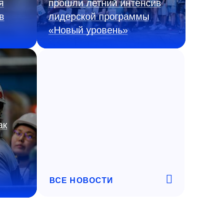
я
прошли летний интенсив
в
лидерской программы
«Новый уровень»
ак
ВСЕ НОВОСТИ