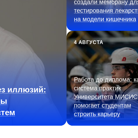
создали мембрану дл
тестирования лекарст
на модели кишечника
4 АВГУСТА
Работа до диплома: к
система практик
з иллюзий:
Университета МИСИС
ны
помогает студентам
стем
строить карьеру