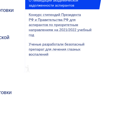
О ликвидации академической
задолженности аспирантов
отовки
Конкурс стипендий Президента
РФ и Правительства РФ для
аспирантов по приоритетным
направлениям на 2021/2022 учебный
год
ской
Ученые разработали безопасный
препарат для лечения глазных
воспалений
товки