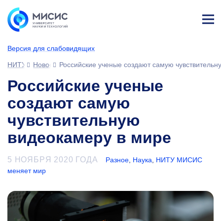
Лич
ны
Версия для слабовидящих
й
каб
НИТУ МИСИС
Новости
Российские ученые создают самую чувствительн
ине
т
Российские ученые
создают самую
чувствительную
видеокамеру в мире
5 НОЯБРЯ 2020 ГОДА
Разное
,
Наука
,
НИТУ МИСИС
меняет мир