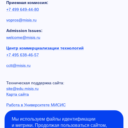
Приемная комиссия:
+7 499 649-44-80
vopros@misis.ru
Admission Issues:
welcome@misis.ru
Центр коммерциализации технологий
+7 495 638-46-57
cctt@misis.ru
Техническая поддержка сайта:
site@edu.misis.ru
Карта сайта
Работа в Университете МИСИС
Сведения об образовательной организации
Мы используем файлы идентификации
и метрики. Продолжая пользоваться сайтом,
Информация о закупках