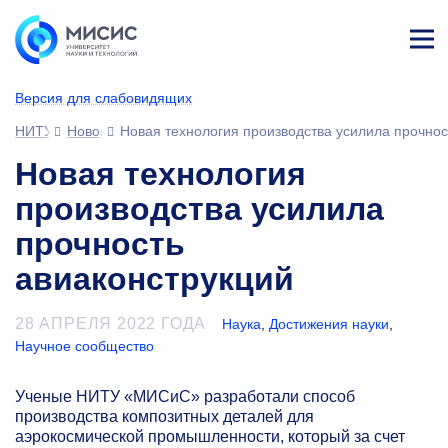
Лич
ны
Версия для слабовидящих
й
каб
НИТУ МИСИС
Новости
Новая технология производства усилила прочнос
ине
т
Новая технология
производства усилила
прочность
авиаконструкций
28 АПРЕЛЯ 2022 ГОДА
Наука
,
Достижения науки
,
Научное сообщество
Ученые НИТУ «МИСиС» разработали способ
производства композитных деталей для
аэрокосмической промышленности, который за счет