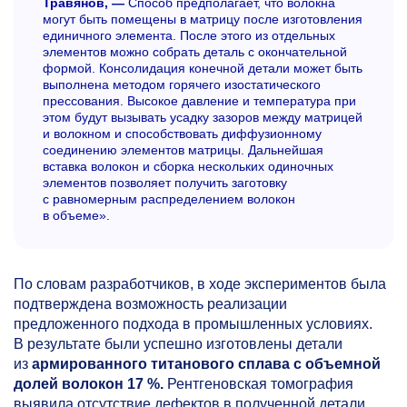
Травянов, —
Способ предполагает, что волокна
могут быть помещены в матрицу после изготовления
единичного элемента. После этого из отдельных
элементов можно собрать деталь с окончательной
формой. Консолидация конечной детали может быть
выполнена методом горячего изостатического
прессования. Высокое давление и температура при
этом будут вызывать усадку зазоров между матрицей
и волокном и способствовать диффузионному
соединению элементов матрицы. Дальнейшая
вставка волокон и сборка нескольких одиночных
элементов позволяет получить заготовку
с равномерным распределением волокон
в объеме».
По словам разработчиков, в ходе экспериментов была
подтверждена возможность реализации
предложенного подхода в промышленных условиях.
В результате были успешно изготовлены детали
из
армированного титанового сплава с объемной
долей волокон 17 %.
Рентгеновская томография
выявила отсутствие дефектов в полученной детали