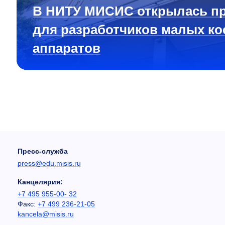
В НИТУ МИСИС открылась п
для разработчиков малых ко
аппаратов
Пресс-служба
press@edu.misis.ru
Канцелярия:
+7 495 955-00- 32
Факс:
+7 499 236-21-05
kancela@misis.ru