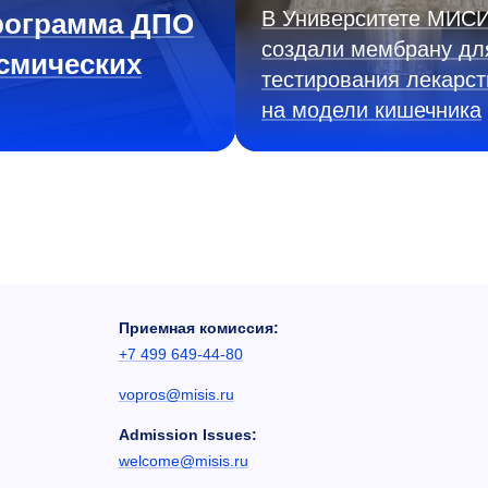
В Университете МИС
рограмма ДПО
создали мембрану дл
смических
тестирования лекарст
на модели кишечника
Приемная комиссия:
+7 499 649-44-80
vopros@misis.ru
Admission Issues:
welcome@misis.ru