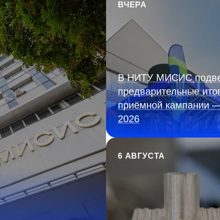
ВЧЕРА
В НИТУ МИСИС подв
предварительные ито
приёмной кампании 
2026
6 АВГУСТА