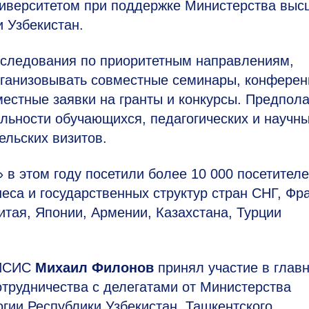
ниверситетом при поддержке Министерства выс
и Узбекистан.
сследования по приоритетным направлениям,
рганизовывать совместные семинары, конферен
местные заявки на гранты и конкурсы. Предпола
льности обучающихся, педагогических и научн
ельских визитов.
 этом году посетили более 10 000 посетителе
еса и государственных структур стран СНГ, Фр
итая, Японии, Армении, Казахстана, Турции
МИСИС
Михаил Филонов
принял участие в глав
трудничества с делегатами от Министерства
ии Республики Узбекистан, Ташкентского