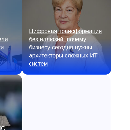
Цифровая трансформация
ели
без иллюзий: почему
ги
бизнесу сегодня нужны
—
архитекторы сложных ИТ-
систем
ИС