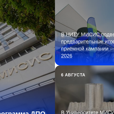
В НИТУ МИСИС подв
предварительные ито
приёмной кампании 
2026
6 АВГУСТА
В Университете МИС
рограмма ДПО