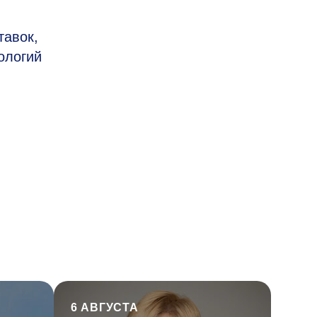
тавок,
ологий
6 АВГУСТА