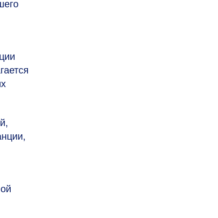
шего
ции
гается
ых
й,
анции,
ной