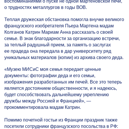
воспоминаниями о пуске не одной мартеновской печи,
о трудностях металлургов в годы ВОВ.
Теплая дружеская обстановка помогла внучке великого
французского изобретателя Пьера Мартена мадам
Колганов Катрин Мариам Анна рассказать о своей
семье. В знак благодарности за организацию встречи,
за теплый радушный прием, за память о заслугах
ее прадеда она передала в дар университету ряд
уникальных материалов (копии) из архива своего деда.
«Музею МИСиС моя семья передает ценные
документы: фотографии деда и его семьи,
изображения разработанных им печей. Все это теперь
является достоянием общественности, и я надеюсь,
будет способствовать дальнейшему укреплению
дружбы между Россией и Францией», —
прокомментировала мадам Катрин.
Помимо почетной гостьи из Франции праздник также
посетили сотрудники французского посольства в РФ: