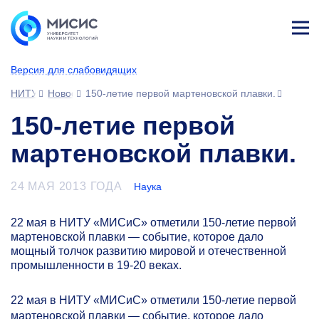
Лич
ны
Версия для слабовидящих
й
каб
НИТУ МИСИС
Новости
150-летие первой мартеновской плавки.
ине
т
150-летие первой
мартеновской плавки.
24 МАЯ 2013 ГОДА
Наука
22 мая в НИТУ «МИСиС» отметили
150-летие
первой
мартеновской плавки — событие, которое дало
мощный толчок развитию мировой и отечественной
промышленности в
19-20
веках.
22 мая в НИТУ «МИСиС» отметили
150-летие
первой
мартеновской плавки — событие, которое дало