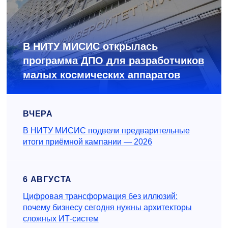
В НИТУ МИСИС открылась
программа ДПО для разработчиков
малых космических аппаратов
ВЧЕРА
В НИТУ МИСИС подвели предварительные
итоги приёмной кампании — 2026
6 АВГУСТА
Цифровая трансформация без иллюзий:
почему бизнесу сегодня нужны архитекторы
сложных ИТ-систем